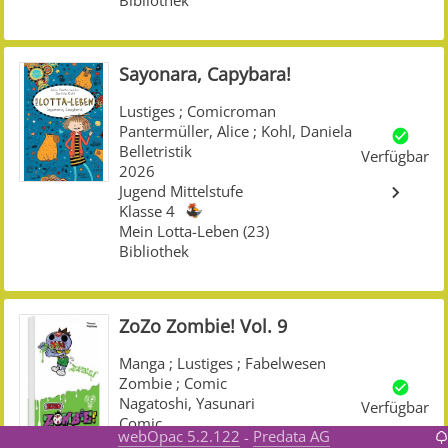
Sayonara, Capybara!
Lustiges
;
Comicroman
Pantermüller, Alice
;
Kohl, Daniela
Belletristik
Verfügbar
2026
Jugend Mittelstufe
Klasse 4
Mein Lotta-Leben (23)
Bibliothek
ZoZo Zombie! Vol. 9
Manga
;
Lustiges
;
Fabelwesen
Zombie
;
Comic
Nagatoshi, Yasunari
Verfügbar
Comic
webOpac 5.2.122
Predata AG
-
2026