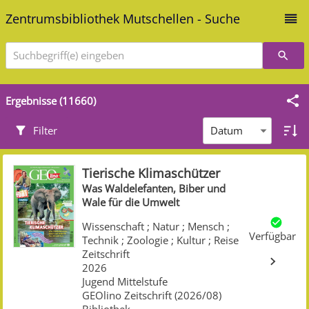
Zentrumsbibliothek Mutschellen - Suche
Suchbegriff(e) eingeben
Ergebnisse (11660)
Datum
Filter
Tierische Klimaschützer
Was Waldelefanten, Biber und
Wale für die Umwelt
Wissenschaft
;
Natur
;
Mensch
;
Verfügbar
Technik
;
Zoologie
;
Kultur
;
Reise
Zeitschrift
2026
Jugend Mittelstufe
GEOlino Zeitschrift (2026/08)
Bibliothek