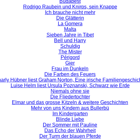
Budapest
Rodrigo Raubein und Knirps, sein Knappe
Ich brauche nicht mehr
Die Glätterin
La Gomera
Malta
Sieben Jahre in Tibet
Bell und Harry
Schuldig
The Mister
Périgord
Gier
Frau im Dunkeln
Die Farben des Feuers
arly Hübner liest Graham Norton, Eine irische Familiengeschic
Luise Helm liest Ursula Poznanski, Schwarz wie Erde
Niemals ohne sie
Die Fliedertochter
Elmar und das grosse Kitzeln & weitere Geschichten
Mehr von uns Kindern aus Bullerbü
Im Kindergarten
Blinde Liebe
Der Sommer mit Pauline
Das Echo der Wahrheit
Der Turm der blauen Pferde