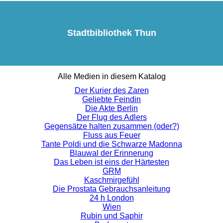
Stadtbibliothek Thun
Alle Medien in diesem Katalog
Der Kurier des Zaren
Geliebte Feindin
Die Akte Berlin
Der Flug des Adlers
Gegensätze halten zusammen (oder?)
Fluss aus Feuer
Tante Poldi und die Schwarze Madonna
Blauwal der Erinnerung
Das Leben ist eins der Härtesten
GRM
Kaschmirgefühl
Die Prostata Gebrauchsanleitung
24 h London
Wien
Rubin und Saphir