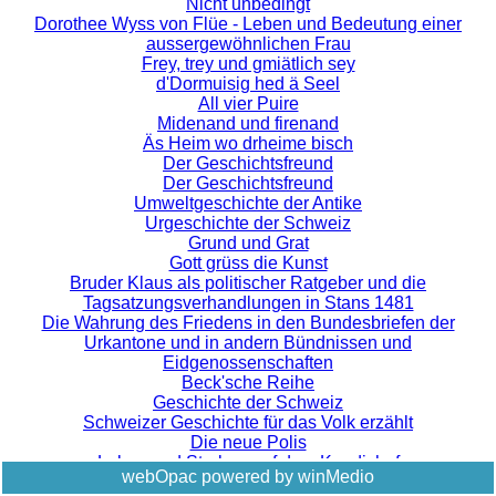
Nicht unbedingt
Dorothee Wyss von Flüe - Leben und Bedeutung einer
aussergewöhnlichen Frau
Frey, trey und gmiätlich sey
d'Dormuisig hed ä Seel
All vier Puire
Midenand und firenand
Äs Heim wo drheime bisch
Der Geschichtsfreund
Der Geschichtsfreund
Umweltgeschichte der Antike
Urgeschichte der Schweiz
Grund und Grat
Gott grüss die Kunst
Bruder Klaus als politischer Ratgeber und die
Tagsatzungsverhandlungen in Stans 1481
Die Wahrung des Friedens in den Bundesbriefen der
Urkantone und in andern Bündnissen und
Eidgenossenschaften
Beck'sche Reihe
Geschichte der Schweiz
Schweizer Geschichte für das Volk erzählt
Die neue Polis
Leben und Sterben auf dem Kandishof
webOpac powered by winMedio
Städtische versus ländliche Schweiz?