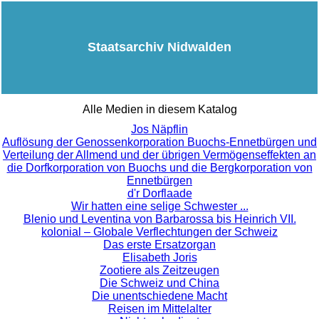
Staatsarchiv Nidwalden
Alle Medien in diesem Katalog
Jos Näpflin
Auflösung der Genossenkorporation Buochs-Ennetbürgen und
Verteilung der Allmend und der übrigen Vermögenseffekten an
die Dorfkorporation von Buochs und die Bergkorporation von
Ennetbürgen
d'r Dorflaade
Wir hatten eine selige Schwester ...
Blenio und Leventina von Barbarossa bis Heinrich VII.
kolonial – Globale Verflechtungen der Schweiz
Das erste Ersatzorgan
Elisabeth Joris
Zootiere als Zeitzeugen
Die Schweiz und China
Die unentschiedene Macht
Reisen im Mittelalter