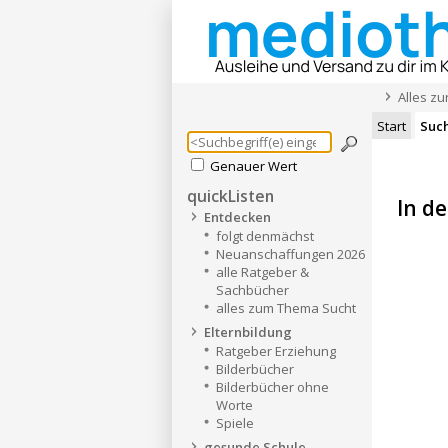
Alles z
Start
Suc
Genauer Wert
quickListen
In de
Entdecken
folgt denmächst
Neuanschaffungen 2026
alle Ratgeber &
Sachbücher
alles zum Thema Sucht
Elternbildung
Ratgeber Erziehung
Bilderbücher
Bilderbücher ohne
Worte
Spiele
gesunde Schule