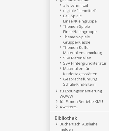
alle Lehrmittel
digitale "Lehmittel"
EXE-Spiele
Einzel/Kleingruppe
Themen-Spiele
Einzel/Kleingruppe
Themen-Spiele
Gruppe/Klasse
Themen-Koffer
Materialiensammlung
SSA Materialien
SSA Hintergrundliteratur
Materialien für
Kindertagesstätten
Gesprächsführung
Schule-Kind-Eltern
zu Lösungsorientierung
WOWW
für Firmen Betriebe KMU
4 weitere...
Bibliothek
Büchertisch: Ausleihe
melden