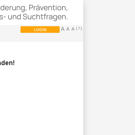
( ? )
LOGIN
nden!