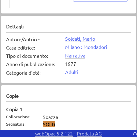
Dettagli
Soldati, Mario
Autore/Autrice
:
Milano : Mondadori
Casa editrice
:
Narrativa
Tipo di documento
:
1977
Anno di pubblicazione
:
Adulti
Categoria d'età
:
Copie
Copia
1
Soazza
Collocazione
:
SOLD
Segnatura
:
10.1.2008
Data d'entrata
:
webOpac 5.2.122
Predata AG
-