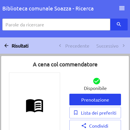
Biblioteca comunale Soazza - Ricerca
Parole da ricercare
Risultati
Precedente
Successivo
A cena col commendatore
Disponibile
Prenotazione
Lista dei preferiti
Condividi