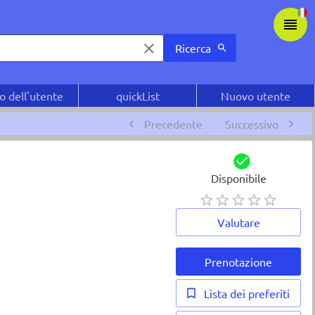
Ricerca
o dell'utente
quickList
Nuovo utente
Precedente
Successivo
Disponibile
Valutare
Prenotazione
Lista dei preferiti