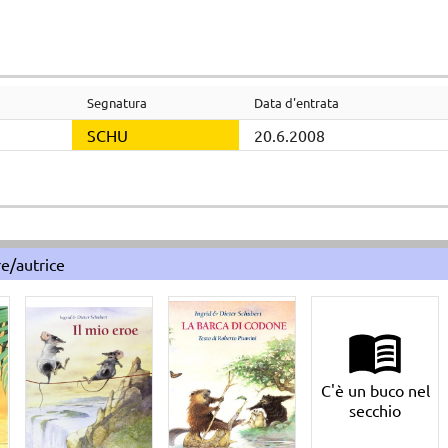
Segnatura
Data d'entrata
SCHU
20.6.2008
re/autrice
C'è un buco nel
secchio