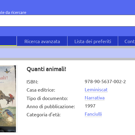
le da ricercare
Ricerca avanzata
Lista dei preferiti
Cont
Quanti animali!
978-90-5637-002-2
ISBN
:
Leminiscat
Casa editrice
:
Narrativa
Tipo di documento
:
1997
Anno di pubblicazione
:
Fanciulli
Categoria d'età
: