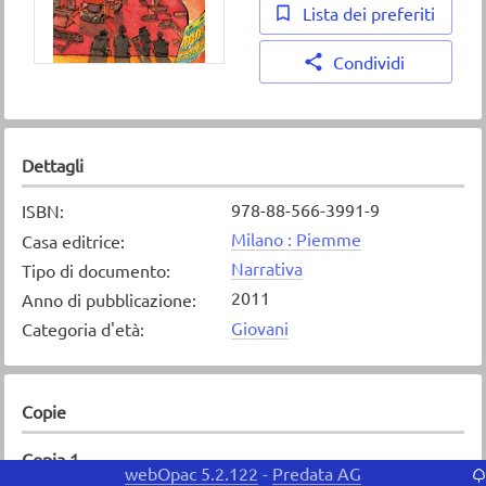
Lista dei preferiti
Condividi
Dettagli
978-88-566-3991-9
ISBN
:
Milano : Piemme
Casa editrice
:
Narrativa
Tipo di documento
:
2011
Anno di pubblicazione
:
Giovani
Categoria d'età
:
Copie
Copia
1
webOpac 5.2.122
Predata AG
-