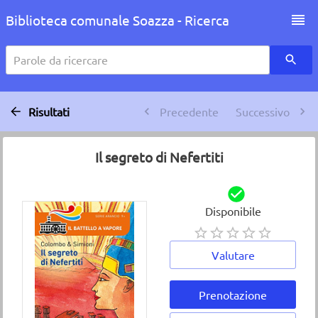
Biblioteca comunale Soazza - Ricerca
Parole da ricercare
Risultati
Precedente
Successivo
Il segreto di Nefertiti
Disponibile
Valutare
Prenotazione