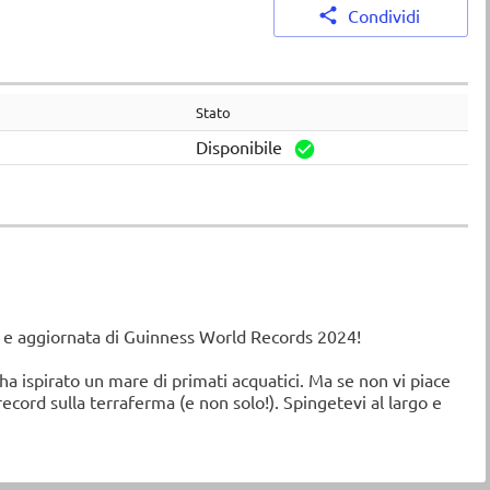
Condividi
Stato
Disponibile
ta e aggiornata di Guinness World Records 2024!
ha ispirato un mare di primati acquatici. Ma se non vi piace
record sulla terraferma (e non solo!). Spingetevi al largo e
 a fiumi, laghi, oceani e mari della Terra, e conoscete da
ù alti, i più bassi, i più "pesanti" e i più vecchi del pianeta.