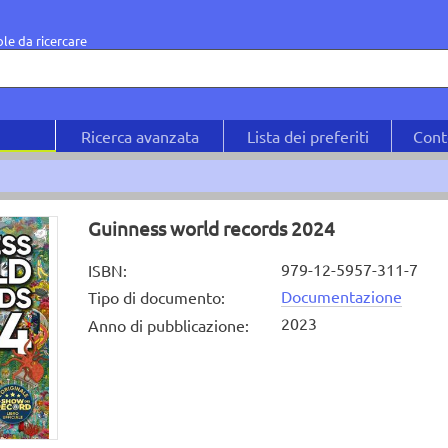
le da ricercare
Ricerca avanzata
Lista dei preferiti
Cont
Guinness world records 2024
979-12-5957-311-7
ISBN
:
Documentazione
Tipo di documento
:
2023
Anno di pubblicazione
: