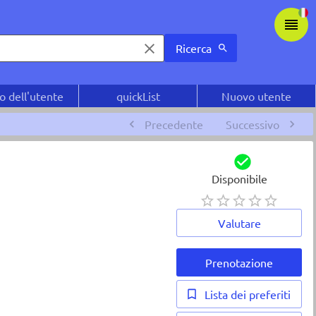
Ricerca
o dell'utente
quickList
Nuovo utente
Precedente
Successivo
Disponibile
Valutare
Prenotazione
Lista dei preferiti