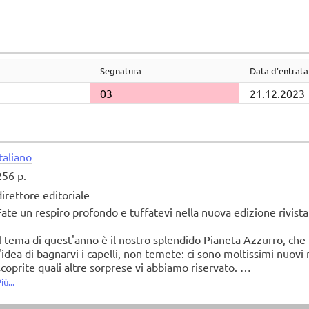
Segnatura
Data d'entrata
03
21.12.2023
Italiano
256 p.
direttore editoriale
Fate un respiro profondo e tuffatevi nella nuova edizione rivis
Il tema di quest'anno è il nostro splendido Pianeta Azzurro, che 
l'idea di bagnarvi i capelli, non temete: ci sono moltissimi nuovi 
scoprite quali altre sorprese vi abbiamo riservato.
iù...
Esplorate le meraviglie sottomarine in due ampi capitoli dedicati
vicino la vita acquatica. Incontrate gli esseri umani più iconici: i pi