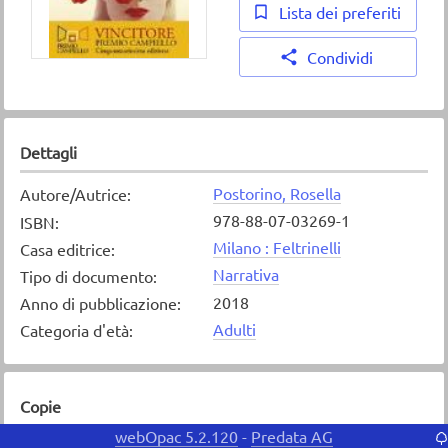
Lista dei preferiti
Condividi
Dettagli
Postorino, Rosella
Autore/Autrice
:
978-88-07-03269-1
ISBN
:
Milano : Feltrinelli
Casa editrice
:
Narrativa
Tipo di documento
:
2018
Anno di pubblicazione
:
Adulti
Categoria d'età
:
Copie
webOpac 5.2.120
Predata AG
-