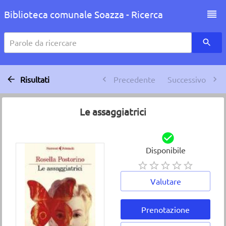
Biblioteca comunale Soazza - Ricerca
Parole da ricercare
Risultati
Precedente
Successivo
Le assaggiatrici
Disponibile
Valutare
Prenotazione