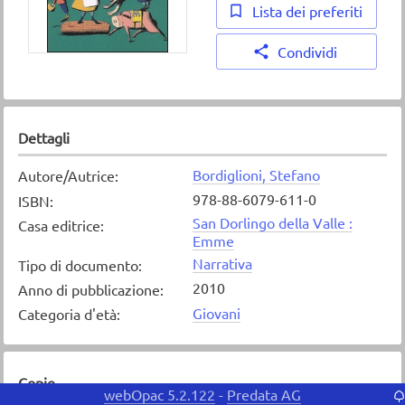
Lista dei preferiti
Condividi
Dettagli
Bordiglioni, Stefano
Autore/Autrice
:
978-88-6079-611-0
ISBN
:
San Dorlingo della Valle :
Casa editrice
:
Emme
Narrativa
Tipo di documento
:
2010
Anno di pubblicazione
:
Giovani
Categoria d'età
:
Copie
webOpac 5.2.122
Predata AG
-