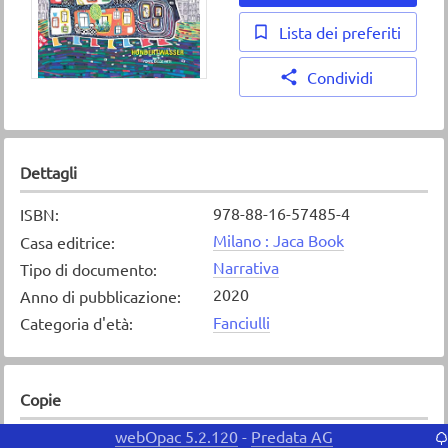
Lista dei preferiti
Condividi
Dettagli
978-88-16-57485-4
ISBN
:
Milano : Jaca Book
Casa editrice
:
Narrativa
Tipo di documento
:
2020
Anno di pubblicazione
:
Fanciulli
Categoria d'età
:
Copie
webOpac 5.2.120
Predata AG
-
Copia
1