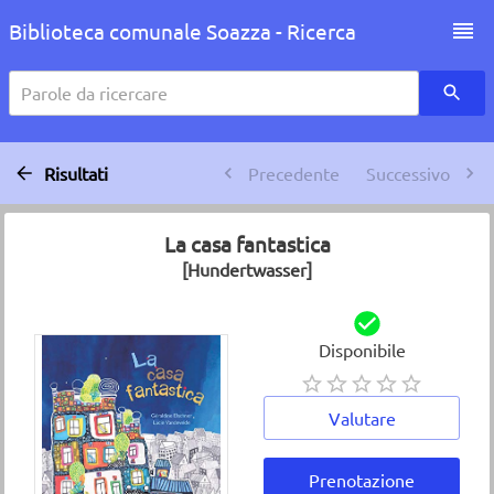
Biblioteca comunale Soazza - Ricerca
Parole da ricercare
Risultati
Precedente
Successivo
La casa fantastica
[Hundertwasser]
Disponibile
Valutare
Prenotazione