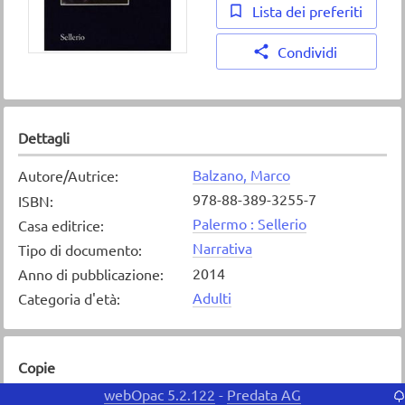
Lista dei preferiti
Condividi
Dettagli
Balzano, Marco
Autore/Autrice
:
978-88-389-3255-7
ISBN
:
Palermo : Sellerio
Casa editrice
:
Narrativa
Tipo di documento
:
2014
Anno di pubblicazione
:
Adulti
Categoria d'età
:
Copie
webOpac 5.2.122
Predata AG
-