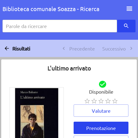
Biblioteca comunale Soazza - Ricerca
Parole da ricercare
Risultati
Precedente
Successivo
L'ultimo arrivato
Disponibile
Valutare
Prenotazione