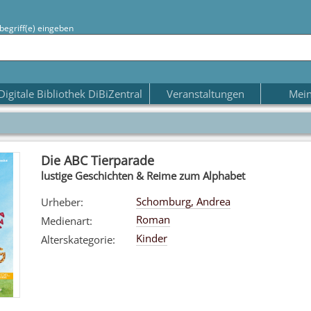
begriff(e) eingeben
Digitale Bibliothek DiBiZentral
Veranstaltungen
Mein
Die ABC Tierparade
lustige Geschichten & Reime zum Alphabet
Schomburg, Andrea
Urheber
:
Roman
Medienart
:
Kinder
Alterskategorie
: