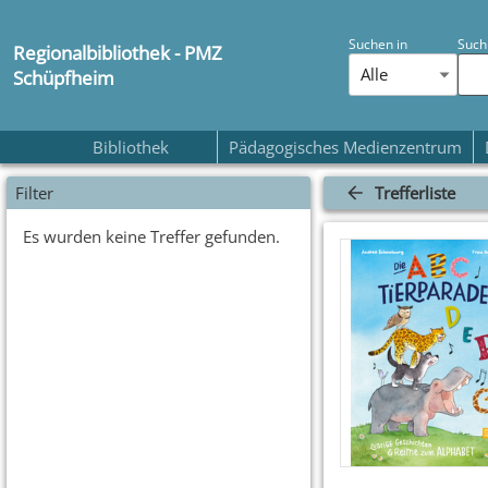
Suchen in
Such
Regionalbibliothek - PMZ
Alle
Schüpfheim
Bibliothek
Pädagogisches Medienzentrum
Filter
Trefferliste
Es wurden keine Treffer gefunden.