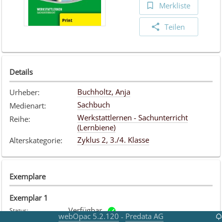
Merkliste
Teilen
Details
Buchholtz, Anja
Urheber
:
Sachbuch
Medienart
:
Werkstattlernen - Sachunterricht
Reihe
:
(Lernbiene)
Zyklus 2, 3./4. Klasse
Alterskategorie
:
Exemplare
Exemplar
1
Verfügbar
Status
:
webOpac 5.2.120
Predata AG
-