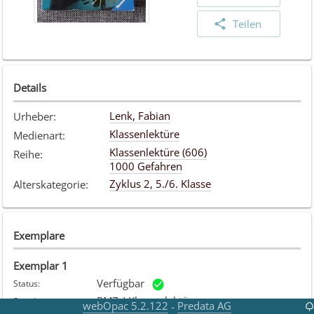
Teilen
Details
Lenk, Fabian
Urheber
:
Klassenlektüre
Medienart
:
Klassenlektüre (606)
Reihe
:
1000 Gefahren
Zyklus 2, 5./6. Klasse
Alterskategorie
:
Exemplare
Exemplar
1
Verfügbar
Status
:
PMZ / Klassenlektüren
Standort
:
webOpac 5.2.122
Predata AG
-