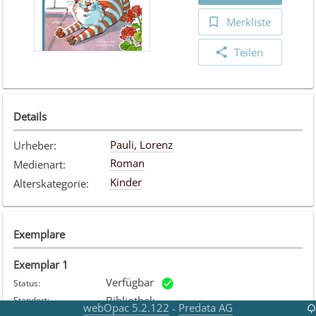
Merkliste
Teilen
Details
Pauli, Lorenz
Urheber
:
Roman
Medienart
:
Kinder
Alterskategorie
:
Exemplare
Exemplar
1
Verfügbar
Status
:
Bibliothek
Standort
:
webOpac 5.2.122
Predata AG
-