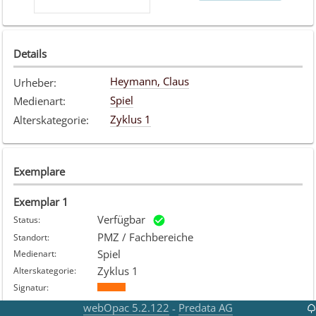
Details
Heymann, Claus
Urheber
:
Spiel
Medienart
:
Zyklus 1
Alterskategorie
:
Exemplare
Exemplar
1
Verfügbar
Status
:
PMZ / Fachbereiche
Standort
:
Spiel
Medienart
:
Zyklus 1
Alterskategorie
:
Signatur
:
webOpac 5.2.122
Predata AG
-