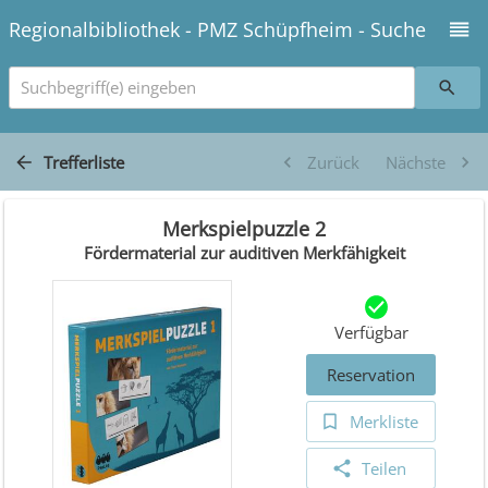
Regionalbibliothek - PMZ Schüpfheim - Suche
Suchbegriff(e) eingeben
Trefferliste
Zurück
Nächste
Merkspielpuzzle 2
Fördermaterial zur auditiven Merkfähigkeit
Verfügbar
Reservation
Merkliste
Teilen