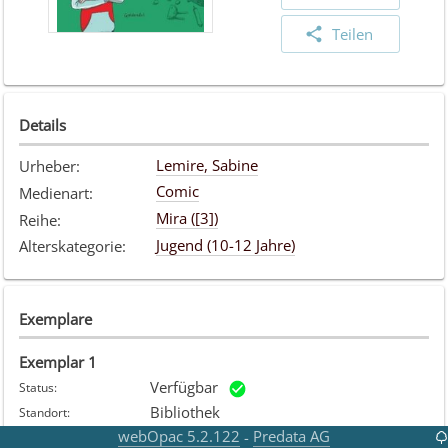
Teilen
Details
Lemire, Sabine
Urheber
:
Comic
Medienart
:
Mira ([3])
Reihe
:
Jugend (10-12 Jahre)
Alterskategorie
:
Exemplare
Exemplar
1
Verfügbar
Status
:
Bibliothek
Standort
:
Comic
webOpac 5.2.122
Predata AG
-
Medienart
: