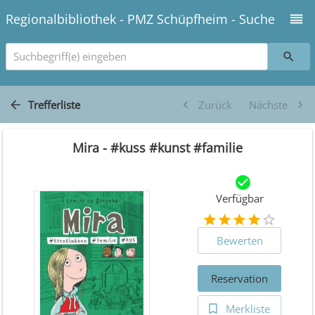
Regionalbibliothek - PMZ Schüpfheim - Suche
Suchbegriff(e) eingeben
Trefferliste
Zurück
Nächste
Mira - #kuss #kunst #familie
Verfügbar
Bewerten
Reservation
Merkliste