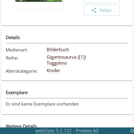
Teilen
Details
Bilderbuch
Medienart
:
Gigantosaurus ([1])
Reihe
:
Toggolino
Kinder
Alterskategorie
:
Exemplare
Es sind keine Exemplare vorhanden
Weitere Details
webOpac 5.2.122
Predata AG
-