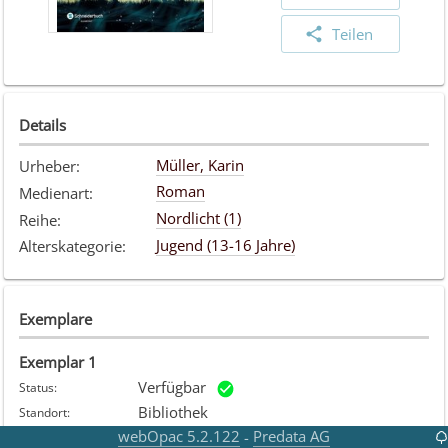
Teilen
Details
Müller, Karin
Urheber
:
Roman
Medienart
:
Nordlicht (1)
Reihe
:
Jugend (13-16 Jahre)
Alterskategorie
:
Exemplare
Exemplar
1
Verfügbar
Status
:
Bibliothek
Standort
:
Roman
webOpac 5.2.122
Predata AG
-
Medienart
: