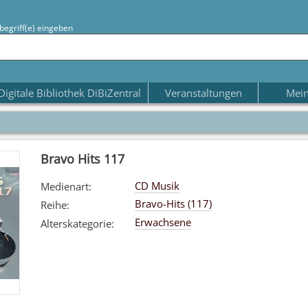
begriff(e) eingeben
Digitale Bibliothek DiBiZentral
Veranstaltungen
Mein
Bravo Hits 117
CD Musik
Medienart
:
Bravo-Hits (117)
Reihe
:
Erwachsene
Alterskategorie
: