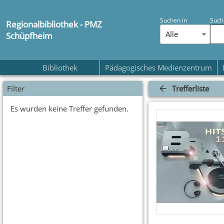
Suchen in
Such
Regionalbibliothek - PMZ
Alle
Schüpfheim
Bibliothek
Pädagogisches Medienzentrum
Filter
Trefferliste
Es wurden keine Treffer gefunden.