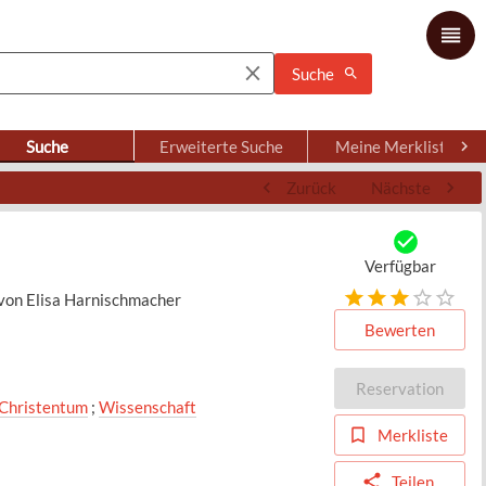
Suche
Suche
Erweiterte Suche
Meine Merkliste
Zurück
Nächste
Verfügbar
n von Elisa Harnischmacher
Bewerten
Reservation
 Christentum
;
Wissenschaft
Merkliste
Teilen