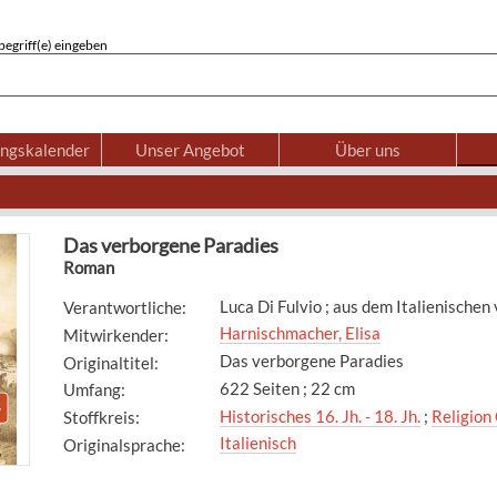
egriff(e) eingeben
ungskalender
Unser Angebot
Über uns
Das verborgene Paradies
Roman
Luca Di Fulvio ; aus dem Italienische
Verantwortliche
:
Harnischmacher, Elisa
Mitwirkender
:
Das verborgene Paradies
Originaltitel
:
622 Seiten ; 22 cm
Umfang
:
Historisches 16. Jh. - 18. Jh.
;
Religion
Stoffkreis
:
Italienisch
Originalsprache
: