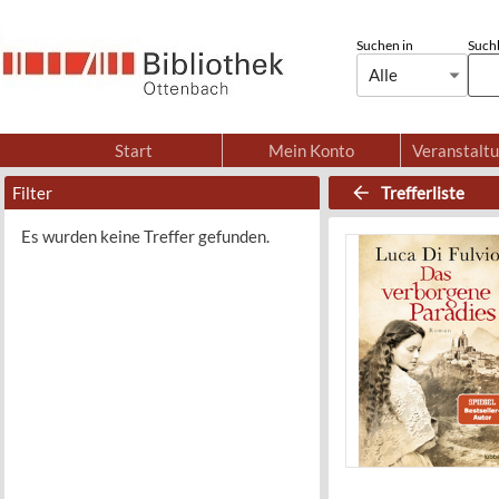
Suchen in
Suchb
Alle
Start
Mein Konto
Veranstalt
Filter
Trefferliste
Es wurden keine Treffer gefunden.