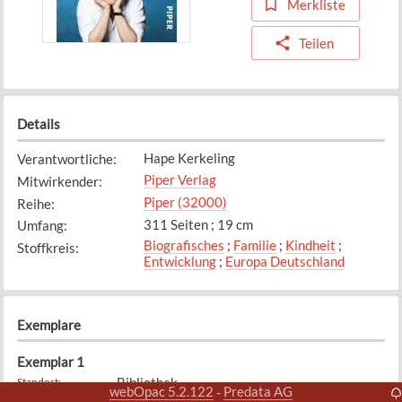
Merkliste
Teilen
Details
Hape Kerkeling
Verantwortliche
:
Piper Verlag
Mitwirkender
:
Piper (32000)
Reihe
:
311 Seiten ; 19 cm
Umfang
:
Biografisches
;
Familie
;
Kindheit
;
Stoffkreis
:
Entwicklung
;
Europa Deutschland
Exemplare
Exemplar
1
Bibliothek
Standort
:
webOpac 5.2.122
Predata AG
-
KERK
Signatur
: