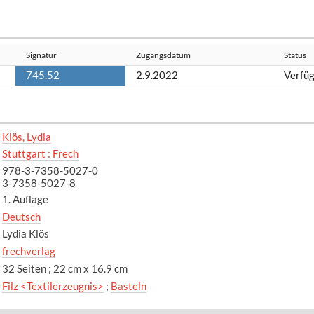
Signatur
Zugangsdatum
Status
745.52
2.9.2022
Verfü
Klös, Lydia
Stuttgart : Frech
978-3-7358-5027-0
3-7358-5027-8
1. Auflage
Deutsch
Lydia Klös
frechverlag
32 Seiten ; 22 cm x 16.9 cm
Filz <Textilerzeugnis>
;
Basteln