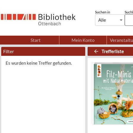
Suchen in
Suchb
Alle
Start
Mein Konto
Veranstalt
Filter
Trefferliste
Es wurden keine Treffer gefunden.