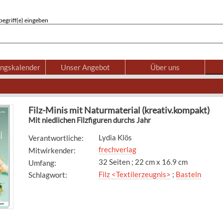
egriff(e) eingeben
ungskalender
Unser Angebot
Über uns
Filz-Minis mit Naturmaterial (kreativ.kompakt)
Mit niedlichen Filzfiguren durchs Jahr
Lydia Klös
Verantwortliche
:
frechverlag
Mitwirkender
:
32 Seiten ; 22 cm x 16.9 cm
Umfang
:
Filz <Textilerzeugnis>
;
Basteln
Schlagwort
: