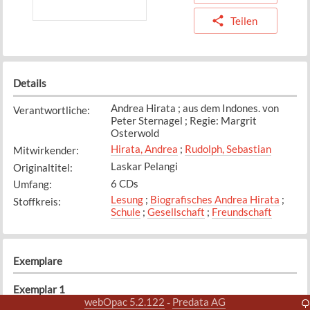
Teilen
Details
Andrea Hirata ; aus dem Indones. von
Verantwortliche
:
Peter Sternagel ; Regie: Margrit
Osterwold
Hirata, Andrea
;
Rudolph, Sebastian
Mitwirkender
:
Laskar Pelangi
Originaltitel
:
6 CDs
Umfang
:
Lesung
;
Biografisches Andrea Hirata
;
Stoffkreis
:
Schule
;
Gesellschaft
;
Freundschaft
Exemplare
Exemplar
1
webOpac 5.2.122
Predata AG
-
HIRA
Signatur
: