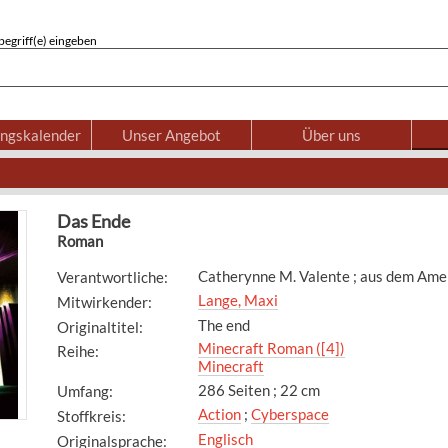
egriff(e) eingeben
ungskalender
Unser Angebot
Über uns
Das Ende
Roman
Catherynne M. Valente ; aus dem Ame
Verantwortliche
:
Lange, Maxi
Mitwirkender
:
The end
Originaltitel
:
Minecraft Roman ([4])
Reihe
:
Minecraft
286 Seiten ; 22 cm
Umfang
:
Action
;
Cyberspace
Stoffkreis
:
Englisch
Originalsprache
: