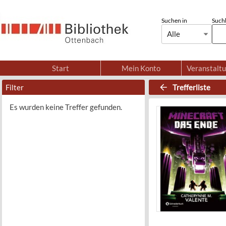
Suchen in
Suchb
Alle
Start
Mein Konto
Veranstalt
Filter
Trefferliste
Es wurden keine Treffer gefunden.