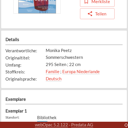
Merkliste
Teilen
Details
Monika Peetz
Verantwortliche
:
Sommerschwestern
Originaltitel
:
295 Seiten ; 22 cm
Umfang
:
Familie
;
Europa Niederlande
Stoffkreis
:
Deutsch
Originalsprache
:
Exemplare
Exemplar
1
Bibliothek
Standort
:
PEET
Signatur
:
webOpac 5.2.122
Predata AG
-