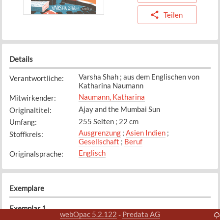
Teilen
Details
Varsha Shah ; aus dem Englischen von
Verantwortliche
:
Katharina Naumann
Naumann, Katharina
Mitwirkender
:
Ajay and the Mumbai Sun
Originaltitel
:
255 Seiten ; 22 cm
Umfang
:
Ausgrenzung
;
Asien Indien
;
Stoffkreis
:
Gesellschaft
;
Beruf
Englisch
Originalsprache
:
Exemplare
Exemplar
1
webOpac 5.2.122
Predata AG
-
Bibliothek
Standort
: