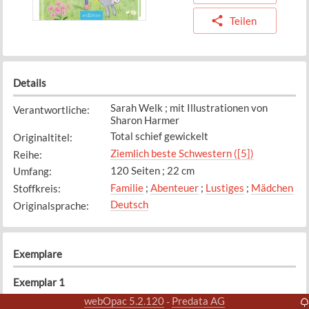
Teilen
Details
Sarah Welk ; mit Illustrationen von
Verantwortliche
:
Sharon Harmer
Total schief gewickelt
Originaltitel
:
Ziemlich beste Schwestern ([5])
Reihe
:
120 Seiten ; 22 cm
Umfang
:
Familie
;
Abenteuer
;
Lustiges
;
Mädchen
Stoffkreis
:
Deutsch
Originalsprache
:
Exemplare
Exemplar
1
Bibliothek
Standort
:
webOpac 5.2.120
Predata AG
-