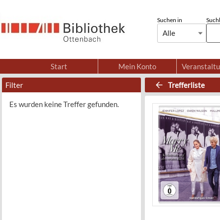
Suchen in
Suchb
Alle
Start
Mein Konto
Veranstalt
Filter
Trefferliste
Es wurden keine Treffer gefunden.