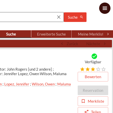
Suche
Suche
Erweiterte Suche
Meine Merkliste
Zurück
Nächste
Verfügbar
tor: John Rogers [und 2 andere] ;
r: Jennifer Lopez, Owen Wilson, Maluma
Bewerten
n
;
Lopez, Jennifer
;
Wilson, Owen
;
Maluma
Reservation
Merkliste
Teilen