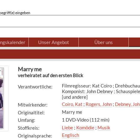
egriff(e) eingeben
ungskalender
Unser Angebot
Über uns
Marry me
verheiratet auf den ersten Blick
Filmregisseur: Kat Coiro ; Drehbuchau
Verantwortliche
:
Komponist: John Debney ; Schauspiele
[und andere]
Coiro, Kat
;
Rogers, John
;
Debney, Joh
Mitwirkender
:
Marry me
Originaltitel
:
1 DVD-Video (112 min)
Umfang
:
Liebe
;
Komödie
;
Musik
Stoffkreis
:
Englisch
Originalsprache
: