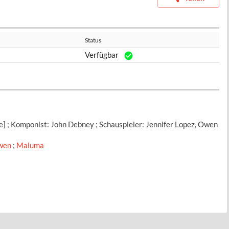
Status
Verfügbar
e] ; Komponist: John Debney ; Schauspieler: Jennifer Lopez, Owen
wen
;
Maluma