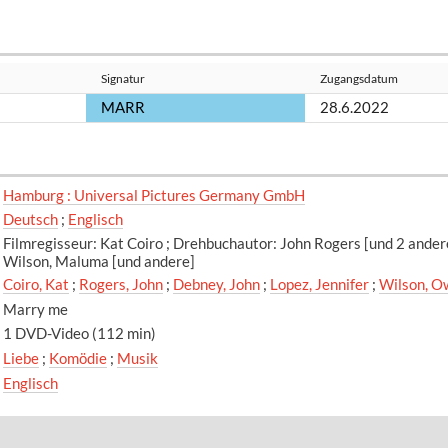
Signatur
Zugangsdatum
MARR
28.6.2022
Hamburg : Universal Pictures Germany GmbH
Deutsch
;
Englisch
Filmregisseur: Kat Coiro ; Drehbuchautor: John Rogers [und 2 ander
Wilson, Maluma [und andere]
Coiro, Kat
;
Rogers, John
;
Debney, John
;
Lopez, Jennifer
;
Wilson, O
Marry me
1 DVD-Video (112 min)
Liebe
;
Komödie
;
Musik
Englisch