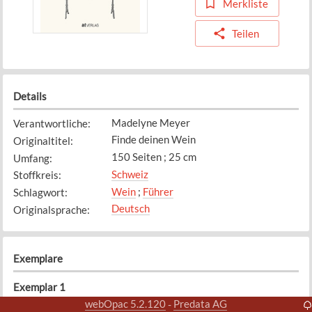
Merkliste
Teilen
Details
Madelyne Meyer
Verantwortliche
:
Finde deinen Wein
Originaltitel
:
150 Seiten ; 25 cm
Umfang
:
Schweiz
Stoffkreis
:
Wein
;
Führer
Schlagwort
:
Deutsch
Originalsprache
:
Exemplare
Exemplar
1
Bibliothek
webOpac 5.2.120
Predata AG
-
Standort
: