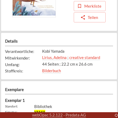
Merkliste
Teilen
Details
Kobi Yamada
Verantwortliche
:
Lirius, Adelina
;
creative standard
Mitwirkender
:
44 Seiten ; 22.2 cm x 26.6 cm
Umfang
:
Bilderbuch
Stoffkreis
:
Exemplare
Exemplar
1
Bibliothek
Standort
:
YAMA
Signatur
:
webOpac 5.2.122
Predata AG
-
28.8.2022
Zugangsdatum
: