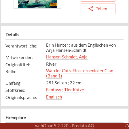
Teilen
Details
Erin Hunter ; aus dem Englischen von
Verantwortliche
:
Anja Hansen-Schmidt
Hansen-Schmidt, Anja
Mitwirkender
:
River
Originaltitel
:
Warrior Cats. Ein sternenloser Clan
Reihe
:
(Band 1)
281 Seiten ; 22 cm
Umfang
:
Fantasy
;
Tier Katze
Stoffkreis
:
Englisch
Originalsprache
:
Exemplare
webOpac 5.2.120
Predata AG
-