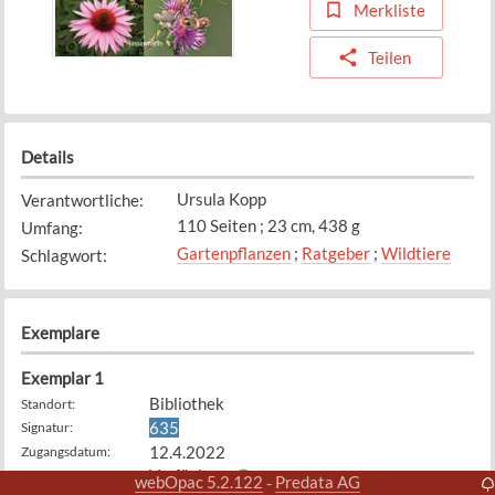
Merkliste
Teilen
Details
Ursula Kopp
Verantwortliche
:
110 Seiten ; 23 cm, 438 g
Umfang
:
Gartenpflanzen
;
Ratgeber
;
Wildtiere
Schlagwort
:
Exemplare
Exemplar
1
Bibliothek
Standort
:
635
Signatur
:
12.4.2022
Zugangsdatum
:
Verfügbar
Status
:
webOpac 5.2.122
Predata AG
-