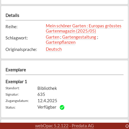
Details
Mein schöner Garten : Europas grösstes
Reihe
:
Gartenmagazin (2025/05)
Garten
;
Gartengestaltung
;
Schlagwort
:
Gartenpflanzen
Deutsch
Originalsprache
:
Exemplare
Exemplar
1
Bibliothek
Standort
:
635
Signatur
:
12.4.2025
Zugangsdatum
:
Verfügbar
Status
:
webOpac 5.2.122
Predata AG
-
Weitere Details