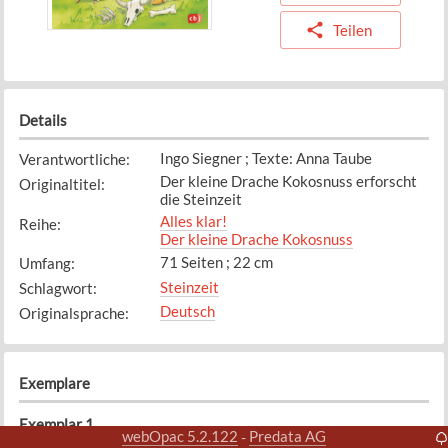
Teilen
Details
Ingo Siegner ; Texte: Anna Taube
Verantwortliche
:
Der kleine Drache Kokosnuss erforscht
Originaltitel
:
die Steinzeit
Alles klar!
Reihe
:
Der kleine Drache Kokosnuss
71 Seiten ; 22 cm
Umfang
:
Steinzeit
Schlagwort
:
Deutsch
Originalsprache
:
Exemplare
Exemplar
1
webOpac 5.2.122
Predata AG
-
Bibliothek
Standort
: