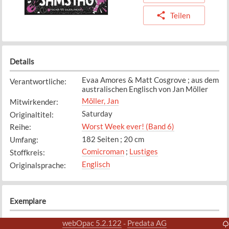
Teilen
Details
Evaa Amores & Matt Cosgrove ; aus dem
Verantwortliche
:
australischen Englisch von Jan Möller
Möller, Jan
Mitwirkender
:
Saturday
Originaltitel
:
Worst Week ever! (Band 6)
Reihe
:
182 Seiten ; 20 cm
Umfang
:
Comicroman
;
Lustiges
Stoffkreis
:
Englisch
Originalsprache
:
Exemplare
Exemplar
1
webOpac 5.2.122
Predata AG
-