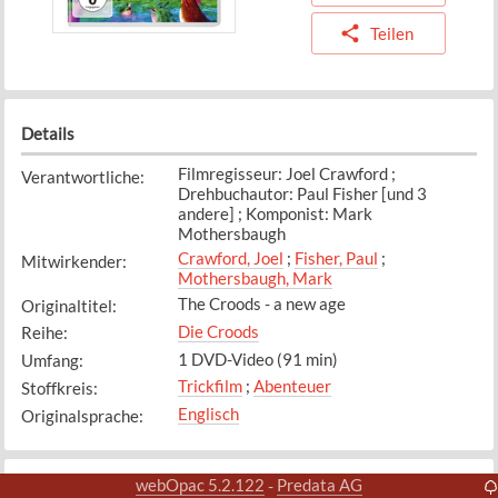
Teilen
Details
Filmregisseur: Joel Crawford ;
Verantwortliche
:
Drehbuchautor: Paul Fisher [und 3
andere] ; Komponist: Mark
Mothersbaugh
Crawford, Joel
;
Fisher, Paul
;
Mitwirkender
:
Mothersbaugh, Mark
The Croods - a new age
Originaltitel
:
Die Croods
Reihe
:
1 DVD-Video (91 min)
Umfang
:
Trickfilm
;
Abenteuer
Stoffkreis
:
Englisch
Originalsprache
:
webOpac 5.2.122
Predata AG
-
Exemplare