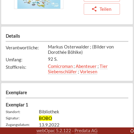
Teilen
Details
Markus Osterwalder ; (Bilder von
Verantwortliche
:
Dorothée Böhlke)
92 S.
Umfang
:
Comicroman
;
Abenteuer
;
Tier
Stoffkreis
:
Siebenschläfer
;
Vorlesen
Exemplare
Exemplar
1
Bibliothek
Standort
:
BOBO
Signatur
:
13.9.2022
Zugangsdatum
:
webOpac 5.2.122
Predata AG
-
Verfügbar
Status
: