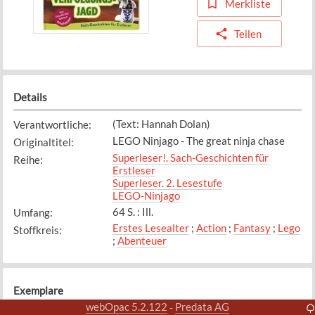
Merkliste
Teilen
Details
(Text: Hannah Dolan)
Verantwortliche
:
LEGO Ninjago - The great ninja chase
Originaltitel
:
Superleser!. Sach-Geschichten für
Reihe
:
Erstleser
Superleser. 2. Lesestufe
LEGO-Ninjago
64 S. : Ill.
Umfang
:
Erstes Lesealter
;
Action
;
Fantasy
;
Lego
Stoffkreis
:
;
Abenteuer
Exemplare
webOpac 5.2.122
Predata AG
-