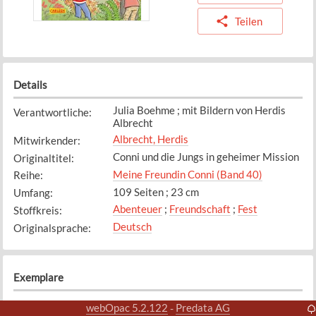
Teilen
Details
Julia Boehme ; mit Bildern von Herdis
Verantwortliche
:
Albrecht
Albrecht, Herdis
Mitwirkender
:
Conni und die Jungs in geheimer Mission
Originaltitel
:
Meine Freundin Conni (Band 40)
Reihe
:
109 Seiten ; 23 cm
Umfang
:
Abenteuer
;
Freundschaft
;
Fest
Stoffkreis
:
Deutsch
Originalsprache
:
Exemplare
Exemplar
1
webOpac 5.2.122
Predata AG
-