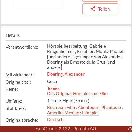
Teilen
Details
Hörspielbearbeitung: Gabriele
Verantwortliche
:
Bingenheimer ; Erzähler: Moritz Pliquet
[und andere] ; gesungen von Alexander
Doering als Ernesto de la Cruz [und
andere]
Doering, Alexander
Mitwirkender
:
Coco
Originaltitel
:
Tonies
Reihe
:
Das Original-Hörspiel zum Film
1 Tonie-Figur (76 min)
Umfang
:
Buch zum Film
;
Abenteuer
;
Phantasie
;
Stoffkreis
:
Amerika Mexiko
;
Hörspiel
Deutsch
Originalsprache
:
webOpac 5.2.122
Predata AG
-