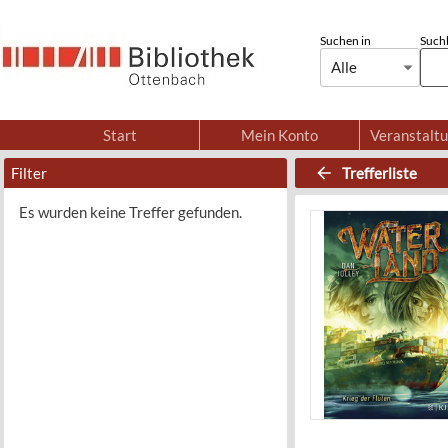
Suchen in
Suchb
Alle
Start
Mein Konto
Veranstalt
Filter
Trefferliste
Es wurden keine Treffer gefunden.