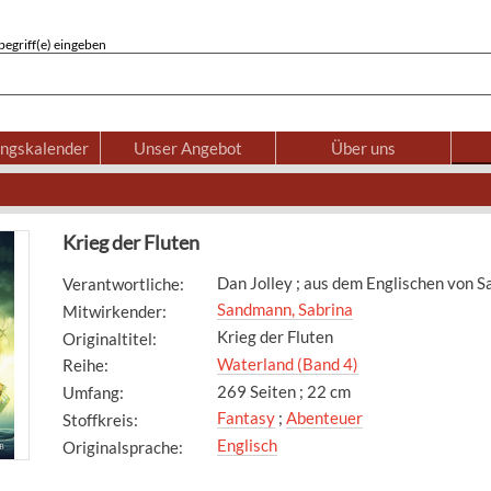
egriff(e) eingeben
ungskalender
Unser Angebot
Über uns
Krieg der Fluten
Dan Jolley ; aus dem Englischen von 
Verantwortliche
:
Sandmann, Sabrina
Mitwirkender
:
Krieg der Fluten
Originaltitel
:
Waterland (Band 4)
Reihe
:
269 Seiten ; 22 cm
Umfang
:
Fantasy
;
Abenteuer
Stoffkreis
:
Englisch
Originalsprache
: