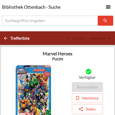
Bibliothek Ottenbach - Suche
Suchbegriff(e) eingeben
Trefferliste
Zurück
Nächste
Marvel Heroes
Puzzle
Verfügbar
Reservation
Merkliste
Teilen