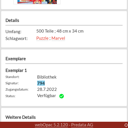
Details
500 Teile ; 48 cm x 34 cm
Umfang
:
Puzzle
;
Marvel
Schlagwort
:
Exemplare
Exemplar
1
Bibliothek
Standort
:
794
Signatur
:
28.7.2022
Zugangsdatum
:
Verfügbar
Status
:
Weitere Details
webOpac 5.2.120
Predata AG
-
Sant Quirze, Spanien : Educa Borras