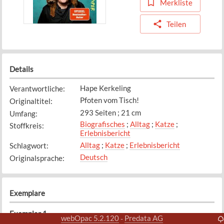
Merkliste
Teilen
Details
Hape Kerkeling
Verantwortliche
:
Pfoten vom Tisch!
Originaltitel
:
293 Seiten ; 21 cm
Umfang
:
Biografisches
;
Alltag
;
Katze
;
Stoffkreis
:
Erlebnisbericht
Alltag
;
Katze
;
Erlebnisbericht
Schlagwort
:
Deutsch
Originalsprache
:
Exemplare
Exemplar
1
webOpac 5.2.120
Predata AG
-