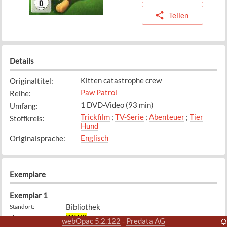
Teilen
Details
Kitten catastrophe crew
Originaltitel
:
Paw Patrol
Reihe
:
1 DVD-Video (93 min)
Umfang
:
Trickfilm
;
TV-Serie
;
Abenteuer
;
Tier
Stoffkreis
:
Hund
Englisch
Originalsprache
:
Exemplare
Exemplar
1
Bibliothek
Standort
:
PAWP
Signatur
:
webOpac 5.2.122
Predata AG
-