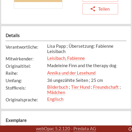
Teilen
Details
Lisa Papp ; Übersetzung: Fabienne
Verantwortliche
:
Leisibach
Leisibach, Fabienne
Mitwirkender
:
Madeleine Finn and the therapy dog
Originaltitel
:
Annika und der Lesehund
Reihe
:
36 ungezählte Seiten ; 25 cm
Umfang
:
Bilderbuch
;
Tier Hund
;
Freundschaft
;
Stoffkreis
:
Mädchen
Englisch
Originalsprache
:
Exemplare
webOpac 5.2.120
Predata AG
-