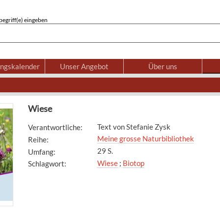
egriff(e) eingeben
ungskalender
Unser Angebot
Über uns
Wiese
Text von Stefanie Zysk
Verantwortliche
:
Meine grosse Naturbibliothek
Reihe
:
29 S.
Umfang
:
Wiese
;
Biotop
Schlagwort
: