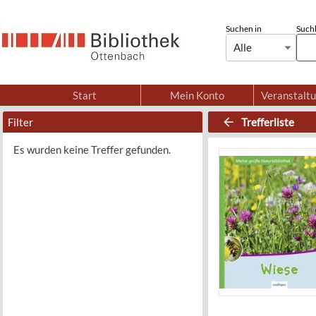
Suchen in
Suchb
Alle
Start
Mein Konto
Veranstalt
Filter
Trefferliste
Es wurden keine Treffer gefunden.