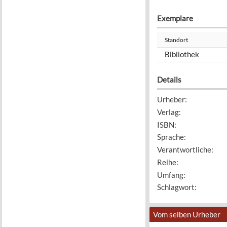
Exemplare
Standort
Bibliothek
Details
Urheber
:
Verlag
:
ISBN
:
Sprache
:
Verantwortliche
:
Reihe
:
Umfang
:
Schlagwort
:
Vom selben Urheber