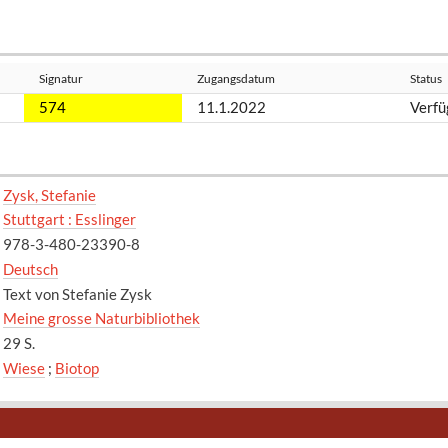
Signatur
Zugangsdatum
Status
574
11.1.2022
Verfü
Zysk, Stefanie
Stuttgart : Esslinger
978-3-480-23390-8
Deutsch
Text von Stefanie Zysk
Meine grosse Naturbibliothek
29 S.
Wiese
;
Biotop