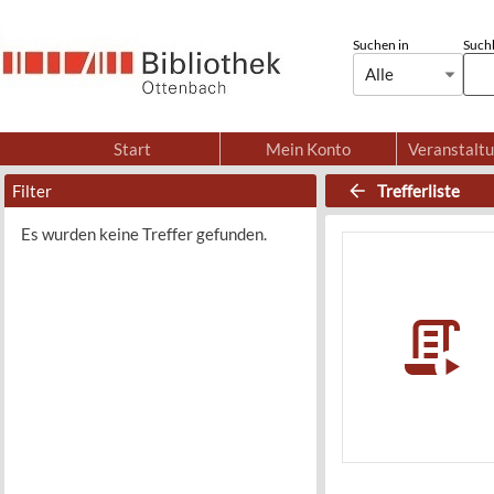
Suchen in
Suchb
Alle
Start
Mein Konto
Veranstalt
Filter
Trefferliste
Es wurden keine Treffer gefunden.