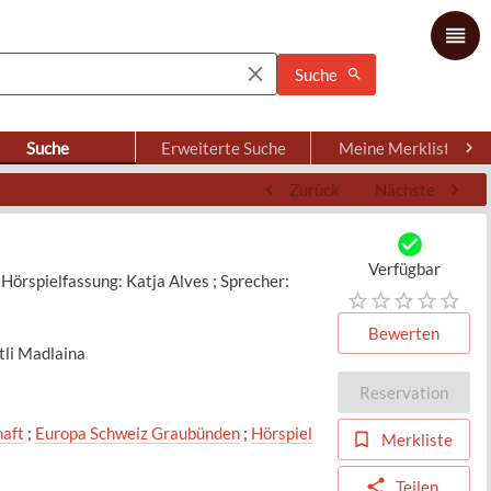
Suche
Suche
Erweiterte Suche
Meine Merkliste
Zurück
Nächste
Verfügbar
 Hörspielfassung: Katja Alves ; Sprecher:
Bewerten
li Madlaina
Reservation
aft
;
Europa Schweiz Graubünden
;
Hörspiel
Merkliste
Teilen