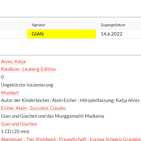
Signatur
Zugangsdatum
GIAN
14.6.2022
Alves, Katja
Riedikon : Leuberg-Edition
0
Ungekürzte Inszenierung
Mundart
Autor der Kinderbücher: Alain Eicher ; Hörspielfassung: Katja Alves 
Eicher, Alain
;
Zuccolini, Claudio
Gian und Giachen und das Munggamaitli Madlaina
Gian und Giachen
1 CD (20 min)
Abenteuer
;
Tier Steinbock
;
Freundschaft
;
Europa Schweiz Graubü