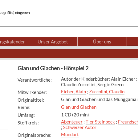
egriff(e) eingeben
ungskalender
Unser Angebot
Über uns
Gian und Giachen - Hörspiel 2
Autor der Kinderbücher: Alain Eicher ;
Verantwortliche
:
Claudio Zuccolini, Sergio Greco
Eicher, Alain
;
Zuccolini, Claudio
Mitwirkender
:
Gian und Giachen und das Munggamait
Originaltitel
:
Gian und Giachen
Reihe
:
1 CD (20 min)
Umfang
:
Abenteuer
;
Tier Steinbock
;
Freundsch
Stoffkreis
:
;
Schweizer Autor
Mundart
Originalsprache
: