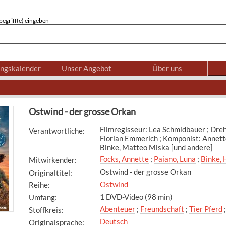
egriff(e) eingeben
ungskalender
Unser Angebot
Über uns
Ostwind - der grosse Orkan
Filmregisseur: Lea Schmidbauer ; Dre
Verantwortliche
:
Florian Emmerich ; Komponist: Annette
Binke, Matteo Miska [und andere]
Focks, Annette
;
Paiano, Luna
;
Binke,
Mitwirkender
:
Ostwind - der grosse Orkan
Originaltitel
:
Ostwind
Reihe
:
1 DVD-Video (98 min)
Umfang
:
Abenteuer
;
Freundschaft
;
Tier Pferd
Stoffkreis
:
Deutsch
Originalsprache
: