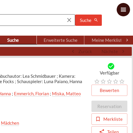
Suche
Suche
Erweiterte Suche
Meine Merkliste
Zurück
Nächste
Verfügbar
hbuchautor: Lea Schmidbauer ; Kamera:
 Focks ; Schauspieler: Luna Paiano, Hanna
Bewerten
 Hanna
;
Emmerich, Florian
;
Miska, Matteo
Reservation
Merkliste
;
Mädchen
Teilen