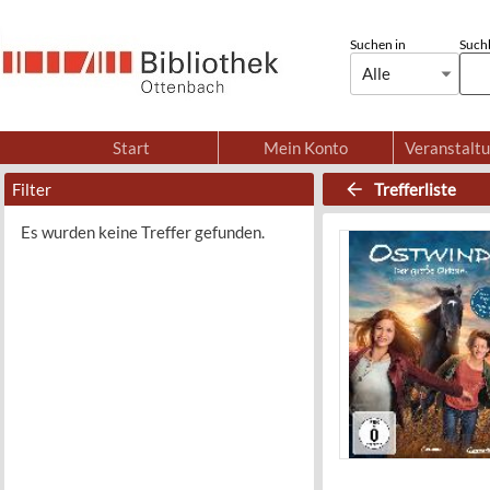
Suchen in
Suchb
Alle
Start
Mein Konto
Veranstalt
Filter
Trefferliste
Es wurden keine Treffer gefunden.